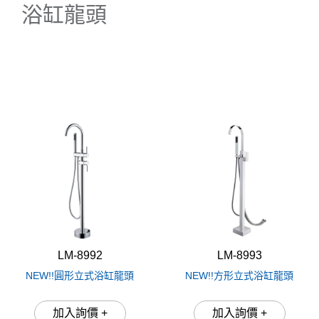
浴缸龍頭
(17)
圓管系列
(36)
浴缸龍頭
低主體(低)
(29)
沐浴蓮蓬頭
(31)
方管系列
(15)
中主體(中)
(4)
RO龍頭
(9)
高主體(高)
(10)
栓類龍頭
(13)
不鏽鋼
(28)
立式龍頭
(25)
單水路
(17)
伸縮龍頭或可調彎頭
(11)
嵌壁式
(21)
LM-8992
LM-8993
NEW!!圓形立式浴缸龍頭
NEW!!方形立式浴缸龍頭
加入詢價 +
加入詢價 +