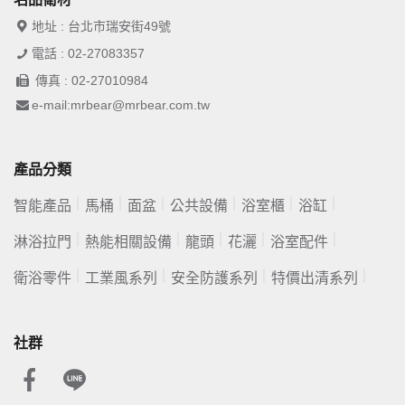
地址 : 台北市瑞安街49號
電話 : 02-27083357
傳真 : 02-27010984
e-mail:mrbear@mrbear.com.tw
產品分類
智能產品
馬桶
面盆
公共設備
浴室櫃
浴缸
淋浴拉門
熱能相關設備
龍頭
花灑
浴室配件
衛浴零件
工業風系列
安全防護系列
特價出清系列
社群