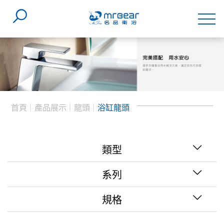
首頁
產品展示
龍頭
浴缸龍頭
類型
系列
感應龍頭
(8)
規格
面盆龍頭
(41)
藝術龍頭系列
(18)