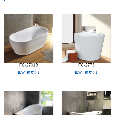
規格
靠牆浴缸
(1)
古典浴缸系列
(5)
寬度1200mm以下
(4)
寬度1201~1500mm
(12)
寬度1501mm以上
(8)
FC-2701B
FC-2773
NEW!!獨立空缸
NEW!! 獨立空缸