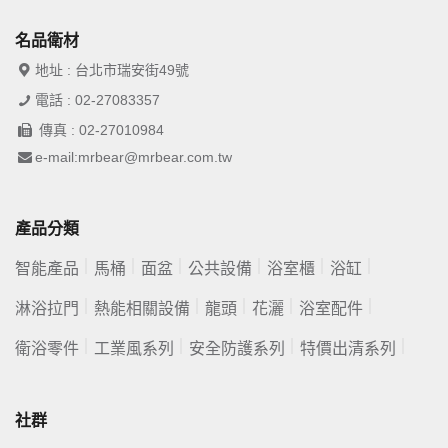
名品衛材
地址 : 台北市瑞安街49號
電話 : 02-27083357
傳真 : 02-27010984
e-mail:mrbear@mrbear.com.tw
產品分類
智能產品
馬桶
面盆
公共設備
浴室櫃
浴缸
淋浴拉門
熱能相關設備
龍頭
花灑
浴室配件
衛浴零件
工業風系列
安全防護系列
特價出清系列
社群