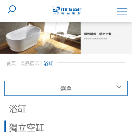
首頁
產品展示
浴缸
選單
類型
浴缸
系列
獨立空缸
(14)
獨立空缸