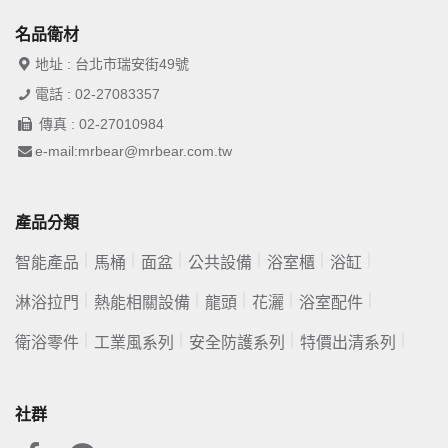
名品衛材
地址 : 台北市瑞安街49號
電話 : 02-27083357
傳真 : 02-27010984
e-mail:mrbear@mrbear.com.tw
產品分類
智能產品
馬桶
面盆
公共設備
浴室櫃
浴缸
淋浴拉門
熱能相關設備
龍頭
花灑
浴室配件
衛浴零件
工業風系列
安全防護系列
特價出清系列
社群