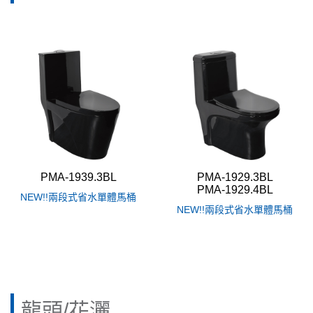
規格
龍頭/花灑
(17)
銅管風格
(13)
浴室配件
(18)
沐浴龍頭/花灑
(4)
面盆龍頭
(11)
浴缸龍頭
(3)
PMA-1939.3BL
PMA-1929.3BL
PMA-1929.4BL
NEW!!兩段式省水單體馬桶
NEW!!兩段式省水單體馬桶
龍頭/花灑