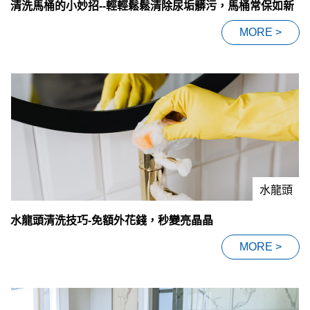
清洗馬桶的小妙招--輕輕鬆鬆清除尿垢髒污，馬桶常保如新
MORE >
水龍頭
水龍頭清洗技巧-免額外花錢，秒變亮晶晶
MORE >