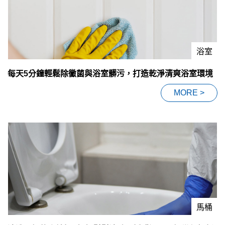
浴室
每天5分鐘輕鬆除黴菌與浴室髒污，打造乾淨清爽浴室環境
MORE >
馬桶