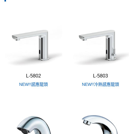
規格
面盆龍頭
(41)
藝術龍頭系列
(18)
浴缸龍頭
(17)
圓管系列
(36)
低主體(低)
(29)
沐浴蓮蓬頭
(31)
方管系列
(15)
中主體(中)
(4)
RO龍頭
(9)
高主體(高)
(10)
栓類龍頭
(13)
不鏽鋼
(28)
立式龍頭
(25)
單水路
(17)
L-5802
L-5803
NEW!!感應龍頭
NEW!!冷熱感應龍頭
伸縮龍頭或可調彎頭
(11)
嵌壁式
(21)