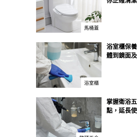
你正確清潔
馬桶蓋
浴室櫃保養
體到鏡面及
浴室櫃
掌握衛浴五
點，延長使