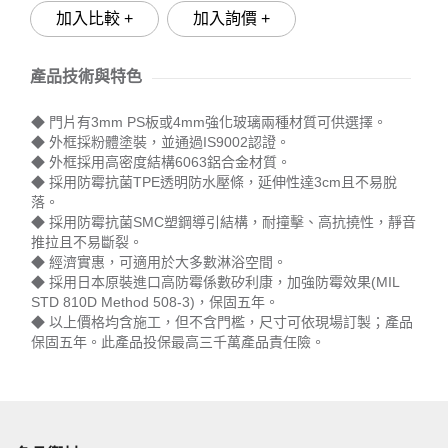
加入比較 +
加入詢價 +
產品技術與特色
◆ 門片有3mm PS板或4mm強化玻璃兩種材質可供選擇。
◆ 外框採粉體塗裝，並通過IS9002認證。
◆ 外框採用高密度結構6063鋁合金材質。
◆ 採用防霉抗菌TPE透明防水壓條，延伸性達3cm且不易脫
落。
◆ 採用防霉抗菌SMC塑鋼導引結構，耐撞擊、高抗撓性，靜音
推拉且不易斷裂。
◆ 經濟實惠，可適用於大多數淋浴空間。
◆ 採用日本原裝進口高防霉係數矽利康，加強防霉效果(MIL
STD 810D Method 508-3)，保固五年。
◆ 以上價格均含施工，但不含門檻，尺寸可依現場訂製；產品
保固五年。此產品投保最高三千萬產品責任險。