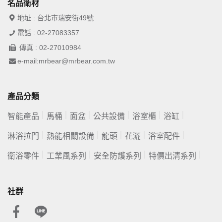
名品衛材
地址 : 台北市瑞安街49號
電話 : 02-27083357
傳真 : 02-27010984
e-mail:mrbear@mrbear.com.tw
產品分類
智能產品
馬桶
面盆
公共設備
浴室櫃
浴缸
淋浴拉門
熱能相關設備
龍頭
花灑
浴室配件
衛浴零件
工業風系列
安全防護系列
特價出清系列
社群