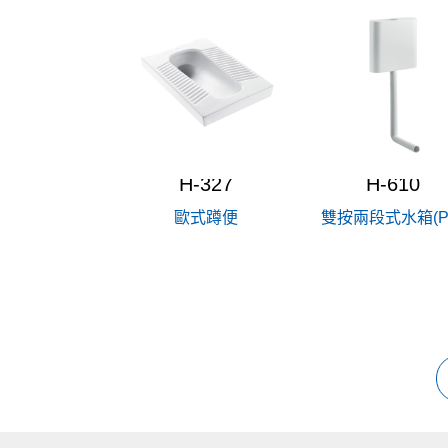
H-327
H-610
歐式蹲便
雙按兩段式水箱(P