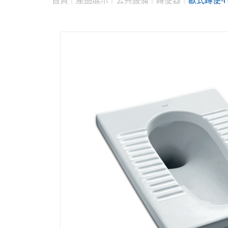
首頁
產品展示
公共設備
蹲便器
歐式蹲便-H