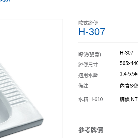
-307
歐式蹲便
H-307
H-307
蹲便(瓷器)
565x44
蹲便尺寸
1.4-5.5k
適用水壓
備註
內含S彎
水箱 H-610
牌價 NT 
參考牌價