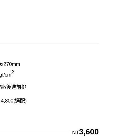
0x270mm
2
gf/cm
管/後進前排
4,800(選配)
3,600
NT