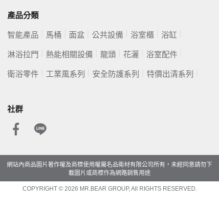
產品分類
智能產品
馬桶
面盆
公共設備
浴室櫃
浴缸
淋浴拉門
熱能相關設備
龍頭
花灑
浴室配件
衛浴零件
工業風系列
安全防護系列
特價出清系列
社群
網站內商品圖片著作權及商標使用權屬名品衛材有限公司所有，未經同意請勿下
載圖片或商標作為網路銷售用途
COPYRIGHT © 2026 MR.BEAR GROUP, All RIGHTS RESERVED.