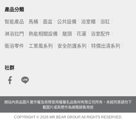
產品分類
智能產品
馬桶
面盆
公共設備
浴室櫃
浴缸
淋浴拉門
熱能相關設備
龍頭
花灑
浴室配件
衛浴零件
工業風系列
安全防護系列
特價出清系列
社群
網站內商品圖片著作權及商標使用權屬名品衛材有限公司所有，未經同意請勿下
載圖片或商標作為網路銷售用途
COPYRIGHT © 2026 MR.BEAR GROUP, All RIGHTS RESERVED.