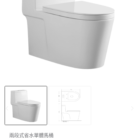
兩段式省水單體馬桶