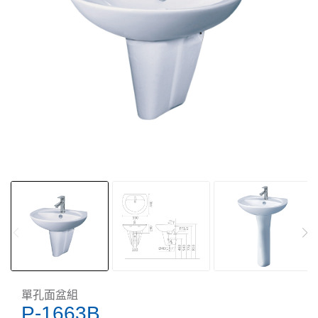
單孔面盆組
P-1663B