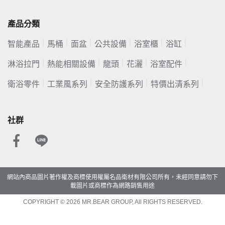
產品分類
智能產品
馬桶
面盆
公共設備
浴室櫃
浴缸
淋浴拉門
熱能相關設備
龍頭
花灑
浴室配件
衛浴零件
工業風系列
安全防護系列
特價出清系列
社群
網站內商品圖片著作權及商標使用權屬名品衛材有限公司所有，未經同意請勿下
載圖片或商標作為網路銷售用途
COPYRIGHT © 2026 MR.BEAR GROUP, All RIGHTS RESERVED.